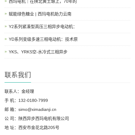
西玛电机｜在陕北黄土塬上，70年的
赋能绿色糖业 | 西玛电机助力云南
Y2系列紧凑型高压三相异步电动机：
YD系列变级多速三相电动机：技术原
YKS、YRKS空-水冷式三相异步
联系我们
联系人：金经理
手 机：132-0180-7999
邮 箱：simo@ximadianji.cn
公 司：陕西异步西玛电机有限公司
地 址：西安市金花北路205号