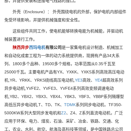
部，并提供安装和连接电气线路的接口。
外壳（Enclosure）： 外壳围绕电机的外部，保护电机内部组件
免受环境影响，并提供机械强度和安全性。
这些组件共同工作，使电机能够转换电能为机械能，并驱动机
械装置进行工作。
陕西异步
西玛电机
有限公司
是一家集电机设计制造、机械加工
和自动化成套工程为一体的动力系统提供商，现拥有产品34大系
列、1800多个品种、19500多个规格，功率范围从0.35千瓦至
25000千瓦。主要电机产品有YX、YXKK、YXKS系列高效高压电动
机,YR、YRKK、YRKS绕线高压电动机,
YE3
高效、
YE4
超高效系列
异步电动机,YVFE2、YVFE3、YVFE4系列高效变频调速电动
机,YB2、YBX2、YBX3、YBX4、YBK3、YBF3、YBBP系列隔爆型
高低压异步电动机,T、TD、TK、
TDMK
系列同步电动机、TF350-
5000KW系列大型同步发电机和
Z2
、Z4、Z系列直流电动机，广泛
应用于环保、电力、煤炭、石油、采矿、冶金、铁路、交通、化
工、农业、水利、航空、航海及高科技等领域，是中国铁路总公司