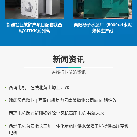
新疆铝业某矿产项目配套我西
栗阳杨子水泥厂（5000t/d水泥
玛YJTKK系列高
熟料生产线
新闻资讯
连线行业前沿资讯
西玛电机｜在陕北黄土塬上，70
赋能绿色糖业 | 西玛电机助力云南某糖业公司65t/h锅炉改
西玛电机助力新疆钢铁除尘风机高压电机 共筑未来
西玛电机为安徽长三角一体化示范区供水保障工程提供高压变频
电机