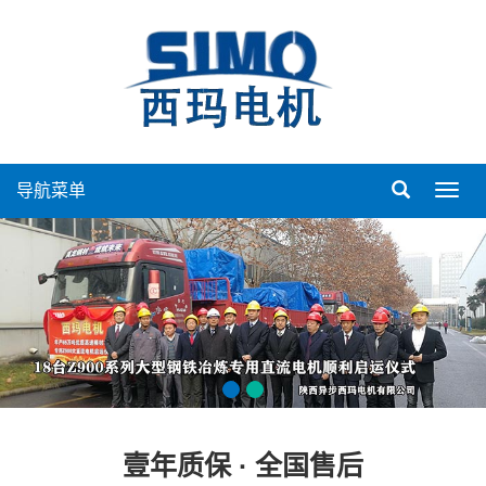
导航菜单
导
航
菜
单
壹年质保 · 全国售后