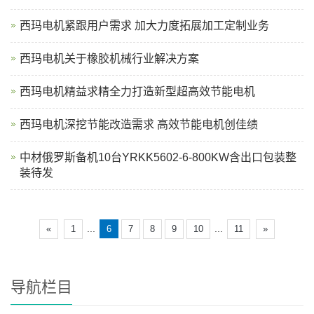
西玛电机紧跟用户需求 加大力度拓展加工定制业务
西玛电机关于橡胶机械行业解决方案
西玛电机精益求精全力打造新型超高效节能电机
西玛电机深挖节能改造需求 高效节能电机创佳绩
中材俄罗斯备机10台YRKK5602-6-800KW含出口包装整
装待发
...
...
«
1
6
7
8
9
10
11
»
导航栏目